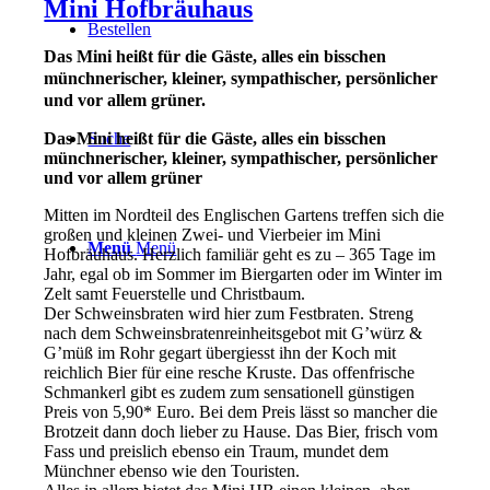
Mini Hofbräuhaus
Bestellen
Das Mini heißt für die Gäste, alles ein bisschen
münchnerischer, kleiner, sympathischer, persönlicher
und vor allem grüner.
Suche
Das Mini heißt für die Gäste, alles ein bisschen
münchnerischer, kleiner, sympathischer, persönlicher
und vor allem grüner
Mitten im Nordteil des Englischen Gartens treffen sich die
großen und kleinen Zwei- und Vierbeier im Mini
Menü
Menü
Hofbräuhaus. Herzlich familiär geht es zu – 365 Tage im
Jahr, egal ob im Sommer im Biergarten oder im Winter im
Zelt samt Feuerstelle und Christbaum.
Der Schweinsbraten wird hier zum Festbraten. Streng
nach dem Schweinsbratenreinheitsgebot mit G’würz &
G’müß im Rohr gegart übergiesst ihn der Koch mit
reichlich Bier für eine resche Kruste. Das offenfrische
Schmankerl gibt es zudem zum sensationell günstigen
Preis von 5,90* Euro. Bei dem Preis lässt so mancher die
Brotzeit dann doch lieber zu Hause. Das Bier, frisch vom
Fass und preislich ebenso ein Traum, mundet dem
Münchner ebenso wie den Touristen.