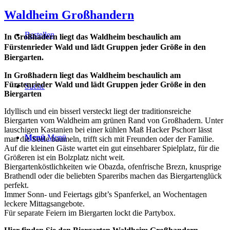
Waldheim Großhandern
Bestellen
In Großhadern liegt das Waldheim beschaulich am
Fürstenrieder Wald und lädt Gruppen jeder Größe in den
Biergarten.
In Großhadern liegt das Waldheim beschaulich am
Fürstenrieder Wald und lädt Gruppen jeder Größe in den
Suche
Biergarten
Idyllisch und ein bisserl versteckt liegt der traditionsreiche
Biergarten vom Waldheim am grünen Rand von Großhadern. Unter
lauschigen Kastanien bei einer kühlen Maß Hacker Pschorr lässt
Menü
Menü
man die Seele baumeln, trifft sich mit Freunden oder der Familie.
Auf die kleinen Gäste wartet ein gut einsehbarer Spielplatz, für die
Größeren ist ein Bolzplatz nicht weit.
Biergartenköstlichkeiten wie Obazda, ofenfrische Brezn, knusprige
Brathendl oder die beliebten Spareribs machen das Biergartenglück
perfekt.
Immer Sonn- und Feiertags gibt’s Spanferkel, an Wochentagen
leckere Mittagsangebote.
Für separate Feiern im Biergarten lockt die Partybox.