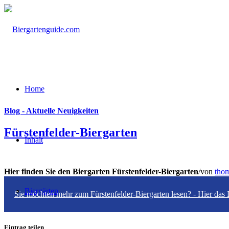
Home
Blog - Aktuelle Neuigkeiten
Fürstenfelder-Biergarten
Inhalt
Hier finden Sie den Biergarten Fürstenfelder-Biergarten
/
von
tho
Biergärten
Sie möchten mehr zum Fürstenfelder-Biergarten lesen? - Hier das
Eintrag teilen