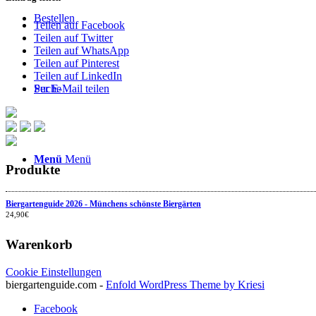
Bestellen
Teilen auf Facebook
Teilen auf Twitter
Teilen auf WhatsApp
Teilen auf Pinterest
Teilen auf LinkedIn
Suche
Per E-Mail teilen
Menü
Menü
Produkte
Biergartenguide 2026 - Münchens schönste Biergärten
24,90
€
Warenkorb
Cookie Einstellungen
biergartenguide.com -
Enfold WordPress Theme by Kriesi
Facebook